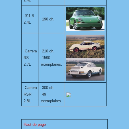
2.4L
911 S
190 ch.
2.4L
Carrera
210 ch.
RS
1590
2.7L
exemplaires.
Carrera
300 ch.
RSR
49
2.8L
exemplaires.
Haut de page