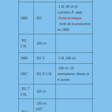
1.6L 90 ch (4
cylindres Ã plat).
1965
912
Fiche technique
Arrêt de la production
en 1968.
911
160 ch.
2.0L
1966
911 S
2.0L 160 ch
230 ch. 19
1967
911 R 2.0L
exemplaires clients et
4 usines.
911 T
110 ch.
2.0L
130 ch.
1027
911 L