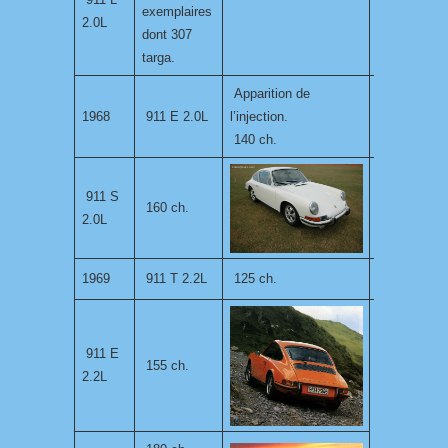
exemplaires
2.0L
dont 307
targa.
Apparition de
1968
911 E 2.0L
l’injection.
140 ch.
911 S
160 ch.
2.0L
1969
911 T 2.2L
125 ch.
911 E
155 ch.
2.2L