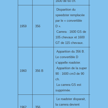
1600 de 60 ch.
Disparition du
speedster remplacée
par le « convertible
1959
356
D ».
Carrera : 1600 GS de
105 chevaux et 1600
GT de 115 chevaux.
Apparition du 356 B.
Le convertible D
s’appelle roadster.
Apparition de la super
1960
356 B
90 : 1600 cm3 de 90
ch.
La carrera GS est
supprimée.
Le roadster disparait,
la carrera devient
1962
356