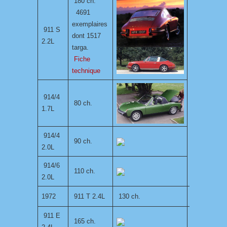
180 ch.
4691
exemplaires
911 S
dont 1517
2.2L
targa.
Fiche
technique
914/4
80 ch.
1.7L
914/4
90 ch.
2.0L
914/6
110 ch.
2.0L
1972
911 T 2.4L
130 ch.
911 E
165 ch.