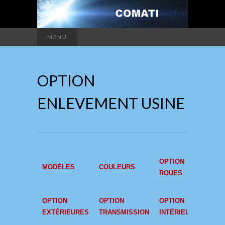
MENU
OPTION
ENLEVEMENT USINE
OPTION
OPT
MODÈLES
COULEURS
ROUES
SIÈ
OPT
OPTION
OPTION
OPTION
INTÉ
EXTÉRIEURES
TRANSMISSION
INTÉRIEURS
CUIR