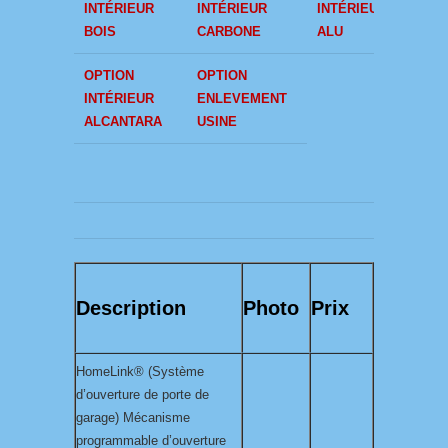
INTÉRIEUR
INTÉRIEUR
INTÉRIEUR
AUD
BOIS
CARBONE
ALU
OPTION
OPTION
INTÉRIEUR
ENLEVEMENT
ALCANTARA
USINE
Description
Photo
Prix
HomeLink® (Système
d’ouverture de porte de
garage) Mécanisme
programmable d’ouverture