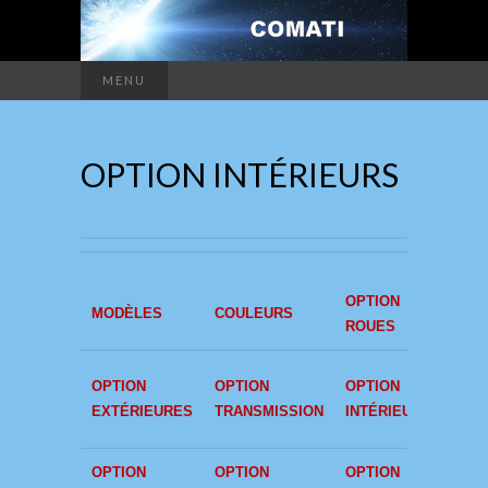
MENU
OPTION INTÉRIEURS
OPTION
OPT
MODÈLES
COULEURS
ROUES
SIÈ
OPT
OPTION
OPTION
OPTION
INTÉ
EXTÉRIEURES
TRANSMISSION
INTÉRIEURS
CUIR
OPTION
OPTION
OPTION
OPT